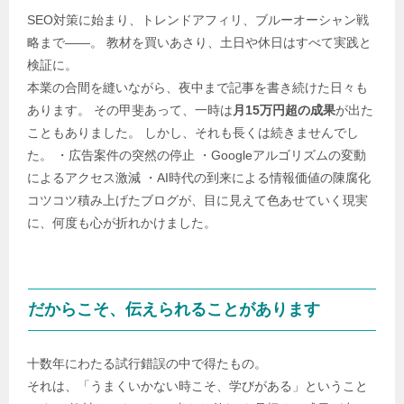
SEO対策に始まり、トレンドアフィリ、ブルーオーシャン戦
略まで――。 教材を買いあさり、土日や休日はすべて実践と
検証に。
本業の合間を縫いながら、夜中まで記事を書き続けた日々も
あります。 その甲斐あって、一時は
月15万円超の成果
が出た
こともありました。 しかし、それも長くは続きませんでし
た。 ・広告案件の突然の停止 ・Googleアルゴリズムの変動
によるアクセス激減 ・AI時代の到来による情報価値の陳腐化
コツコツ積み上げたブログが、目に見えて色あせていく現実
に、何度も心が折れかけました。
だからこそ、伝えられることがあります
十数年にわたる試行錯誤の中で得たもの。
それは、「うまくいかない時こそ、学びがある」ということ