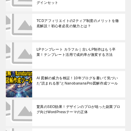
グインセット
TCDアフィリエイトの2ティア制度のメリットを徹
底解説！初心者必見の魅力とは？
LPテンプレート カラフル｜古いLP制作はもう卒
業！テンプレート活用で成約率が激変する方法
AI 図解の威力を検証！10年ブログを書いて気づい
た“読まれる形”とNanobananaPro図解作成ツール
驚異のSEO効果！デザインのプロが唸った副業ブロ
グ向けWordPressテーマの正体