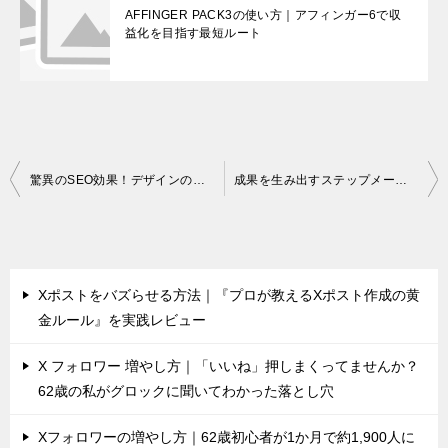
AFFINGER PACK3の使い方｜アフィンガー6で収
益化を目指す最短ルート
投
驚異のSEO効果！デザインのプロが唸った副業ブログ向けWordPressテーマの正体
成果を生み出すステップメール シナリオの作り方 – 11stepで学ぶ自動セールスの秘訣
稿
ナ
ビ
Xポストをバズらせる方法｜『プロが教えるXポスト作成の黄
ゲ
金ルール』を実践レビュー
ー
シ
X フォロワー 増やし方｜「いいね」押しまくってませんか？
62歳の私がグロックに聞いてわかった落とし穴
ョ
ン
Xフォロワーの増やし方｜62歳初心者が1か月で約1,900人に