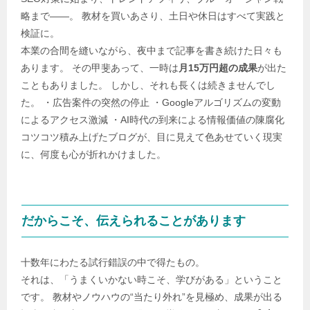
略まで――。 教材を買いあさり、土日や休日はすべて実践と
検証に。
本業の合間を縫いながら、夜中まで記事を書き続けた日々も
あります。 その甲斐あって、一時は
月15万円超の成果
が出た
こともありました。 しかし、それも長くは続きませんでし
た。 ・広告案件の突然の停止 ・Googleアルゴリズムの変動
によるアクセス激減 ・AI時代の到来による情報価値の陳腐化
コツコツ積み上げたブログが、目に見えて色あせていく現実
に、何度も心が折れかけました。
だからこそ、伝えられることがあります
十数年にわたる試行錯誤の中で得たもの。
それは、「うまくいかない時こそ、学びがある」ということ
です。 教材やノウハウの“当たり外れ”を見極め、成果が出る