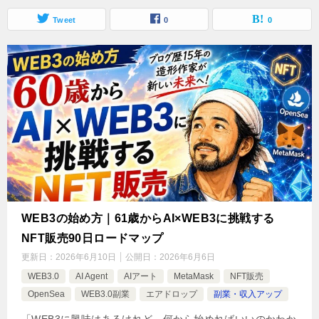
Tweet
0
0
WEB3の始め方｜61歳からAI×WEB3に挑戦する
NFT販売90日ロードマップ
更新日：
2026年6月10日
公開日：
2026年6月6日
WEB3.0
AI Agent
AIアート
MetaMask
NFT販売
OpenSea
WEB3.0副業
エアドロップ
副業・収入アップ
「WEB3に興味はあるけれど、何から始めればいいのかわか