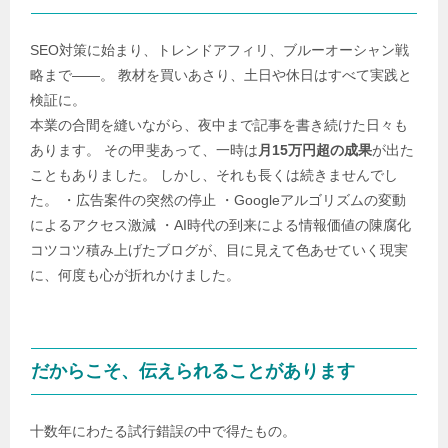
SEO対策に始まり、トレンドアフィリ、ブルーオーシャン戦
略まで――。 教材を買いあさり、土日や休日はすべて実践と
検証に。
本業の合間を縫いながら、夜中まで記事を書き続けた日々も
あります。 その甲斐あって、一時は
月15万円超の成果
が出た
こともありました。 しかし、それも長くは続きませんでし
た。 ・広告案件の突然の停止 ・Googleアルゴリズムの変動
によるアクセス激減 ・AI時代の到来による情報価値の陳腐化
コツコツ積み上げたブログが、目に見えて色あせていく現実
に、何度も心が折れかけました。
だからこそ、伝えられることがあります
十数年にわたる試行錯誤の中で得たもの。